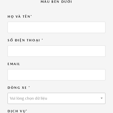
MẪU BÊN DƯỚI
HỌ VÀ TÊN*
SỐ ĐIỆN THOẠI *
EMAIL
DÒNG XE *
Vui lòng chọn dữ liệu
DỊCH VỤ*